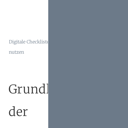
werden, wenn sie
klar geregelt sind.
Digitale Tools
vereinfachen die
Digitale Checklisten
Dokumentation und
nutzen
Nachweispflicht bei
der
Mietobjektpflege.
Grundlagen
der