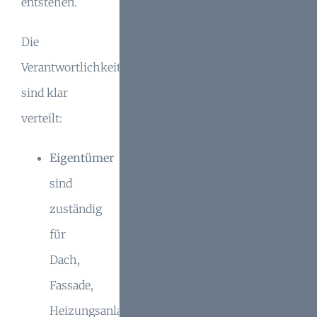
entstehen.
Die
Verantwortlichkeiten
sind klar
verteilt:
Eigentümer
sind
zuständig
für
Dach,
Fassade,
Heizungsanlage,