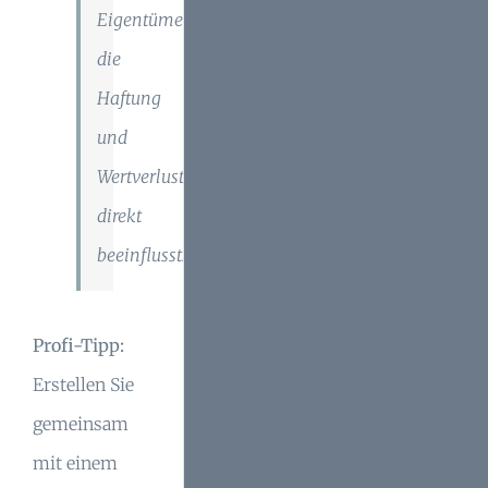
Eigentümerpflicht,
die
Haftung
und
Wertverlust
direkt
beeinflusst."
Profi-Tipp:
Erstellen Sie
gemeinsam
mit einem