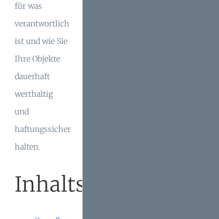
für was
verantwortlich
ist und wie Sie
Ihre Objekte
dauerhaft
werthaltig
und
haftungssicher
halten.
Inhaltsverzeichnis