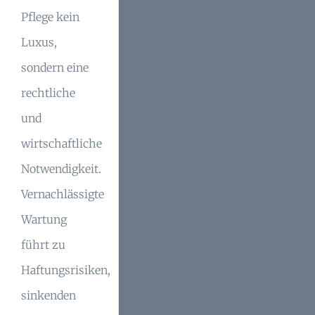
Pflege kein
Luxus,
sondern eine
rechtliche
und
wirtschaftliche
Notwendigkeit.
Vernachlässigte
Wartung
führt zu
Haftungsrisiken,
sinkenden