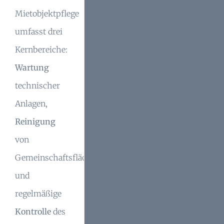
Mietobjektpflege
umfasst drei
Kernbereiche:
Wartung
technischer
Anlagen,
Reinigung
von
Gemeinschaftsflächen
und
regelmäßige
Kontrolle
des