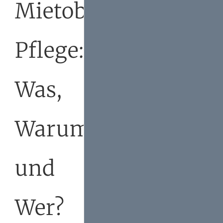
Mietobjekt-
Pflege:
Was,
Warum
und
Wer?