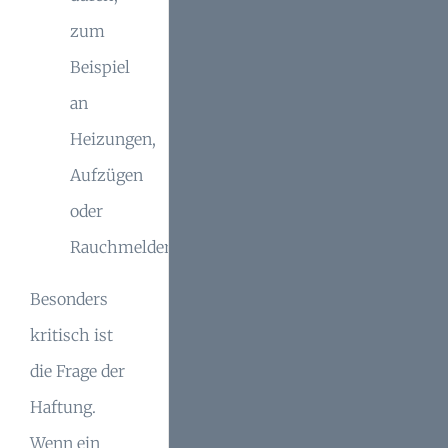
zum
Beispiel
an
Heizungen,
Aufzügen
oder
Rauchmeldern.
Besonders
kritisch ist
die Frage der
Haftung.
Wenn ein