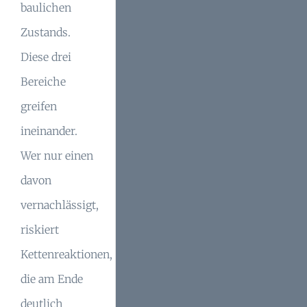
baulichen
Zustands.
Diese drei
Bereiche
greifen
ineinander.
Wer nur einen
davon
vernachlässigt,
riskiert
Kettenreaktionen,
die am Ende
deutlich