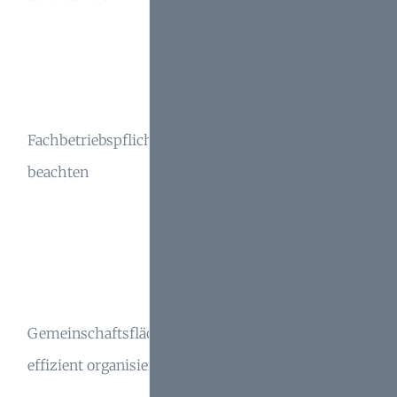
Wert und Haftung
des Mietobjekts.
Technische Anlagen
wie Heizung und
Fachbetriebspflicht
Rauchmelder
beachten
immer durch
Fachleute prüfen
lassen.
Regelmäßige
Reinigungsaufgaben
Gemeinschaftsflächen
können an Mieter
effizient organisieren
weitergegeben