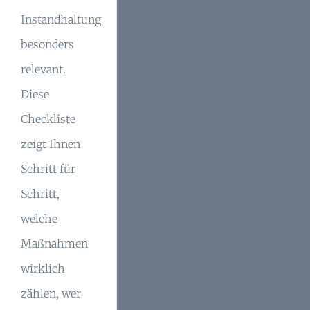
Instandhaltung
besonders
relevant.
Diese
Checkliste
zeigt Ihnen
Schritt für
Schritt,
welche
Maßnahmen
wirklich
zählen, wer