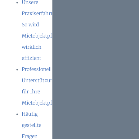
Unsere
Praxiserfahrung:
So wird
Mietobjektpflege
wirklich
effizient
Professionelle
Unterstützung
für Ihre
Mietobjektpflege
Häufig
gestellte
Fragen