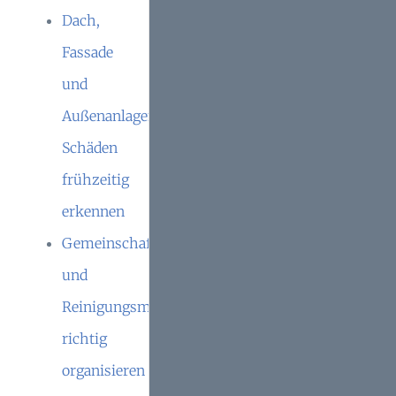
Dach,
Fassade
und
Außenanlagen:
Schäden
frühzeitig
erkennen
Gemeinschaftsflächen
und
Reinigungsmanagement
richtig
organisieren