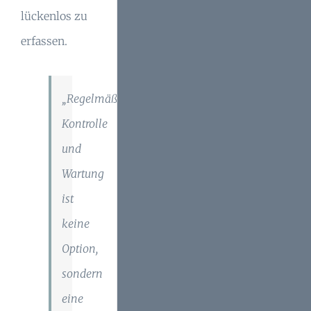
lückenlos zu
erfassen.
„Regelmäßige
Kontrolle
und
Wartung
ist
keine
Option,
sondern
eine