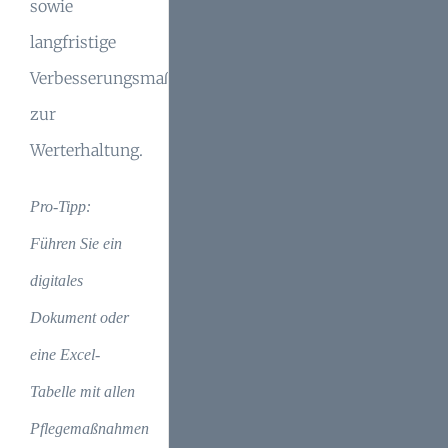
sowie
langfristige
Verbesserungsmaßnahmen
zur
Werterhaltung.
Pro-Tipp:
Führen Sie ein
digitales
Dokument oder
eine Excel-
Tabelle mit allen
Pflegemaßnahmen