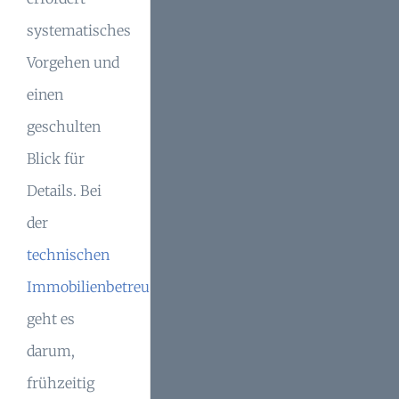
systematisches
Vorgehen und
einen
geschulten
Blick für
Details. Bei
der
technischen
Immobilienbetreuung
geht es
darum,
frühzeitig