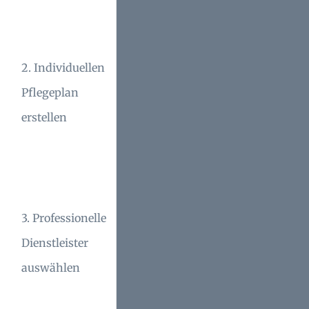
vermeiden.
Priorisieren Sie
Instandhaltungsaufgaben
2. Individuellen
nach Dringlichkeit, um
Pflegeplan
Ressourcen optimal zu
erstellen
nutzen und gezielt
vorzugehen.
Vergleichen Sie Angebote
und Qualifikationen von
3. Professionelle
Fachbetrieben sorgfältig,
Dienstleister
um besten Service und
auswählen
Materialqualität zu
gewährleisten.