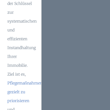
der Schlüssel
zur
systematischen
und
effizienten
Instandhaltung
Ihrer
Immobilie.
Ziel ist es,
Pflegemaßnahmen
gezielt zu
priorisieren
und