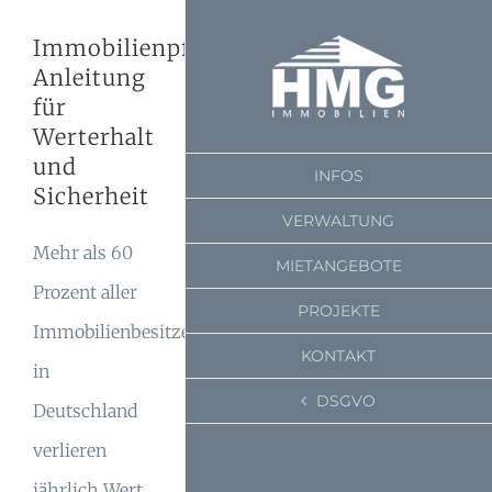
Zum
Zeige
Immobilienpflege
Inhalt
grösseres
Anleitung
springen
Bild
für
Werterhalt
und
INFOS
Sicherheit
VERWALTUNG
Mehr als 60
MIETANGEBOTE
Prozent aller
PROJEKTE
Immobilienbesitzer
KONTAKT
in
DSGVO
Deutschland
verlieren
jährlich Wert