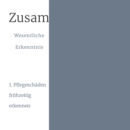
Zusammenfassung
Wesentliche
Erklärung
Erkenntnis
Eine umfassende
Bestandsaufnahme hilft,
sichtbare Schäden und
1. Pflegeschäden
gefährdete Bereiche
frühzeitig
frühzeitig zu
erkennen
identifizieren, um teure
Reparaturen zu