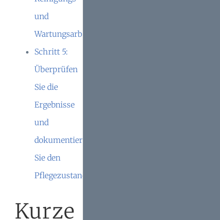
und
Wartungsarbeiten
Schritt 5:
Überprüfen
Sie die
Ergebnisse
und
dokumentieren
Sie den
Pflegezustand
Kurze