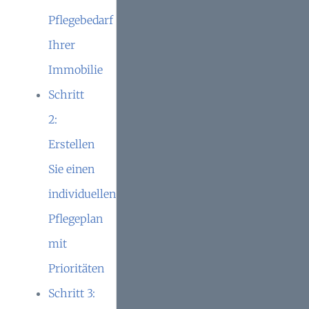
Pflegebedarf
Ihrer
Immobilie
Schritt
2:
Erstellen
Sie einen
individuellen
Pflegeplan
mit
Prioritäten
Schritt 3: