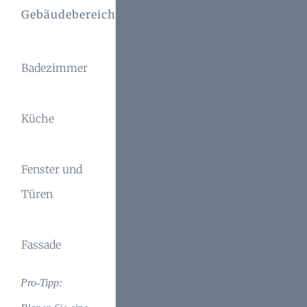
Typische
Gebäudebereich
Prüfmethode
Schwachstelle
Feuchtigkeit,
Sichtkontrolle,
Badezimmer
Schimmel
Luftanalyse
Wasserrohrleck,
Prüfungen,
Küche
Abnutzung
Materialtest
Bewegungs-
Fenster und
Undichtigkeiten,
und
Türen
Verzug
Dichtungstest
Risse,
Visuelle
Fassade
Putzschäden
Inspektion
Pro-Tipp: