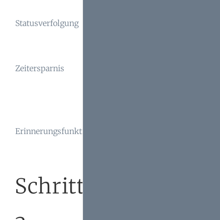
Pflege von
Regelmäßi
Statusverfolgung
Datengenauigkeit
Aktualisie
Einführung
Initialer
Zeitersparnis
Workshop
Schulungsbedarf
anbieten
Kosten-
Nutzen-
Erinnerungsfunktionen
Softwarekosten
Analyse
durchführ
Schritt