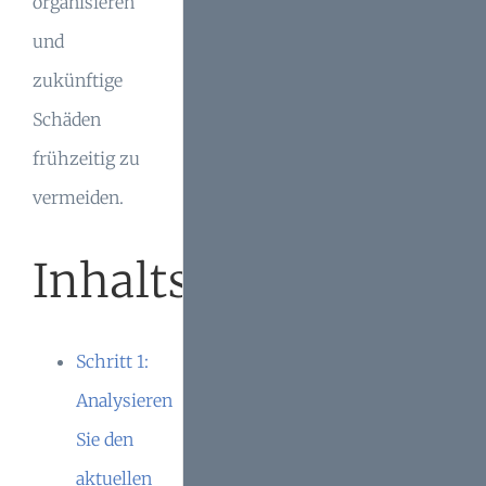
organisieren
und
zukünftige
Schäden
frühzeitig zu
vermeiden.
Inhaltsverzeichnis
Schritt 1:
Analysieren
Sie den
aktuellen