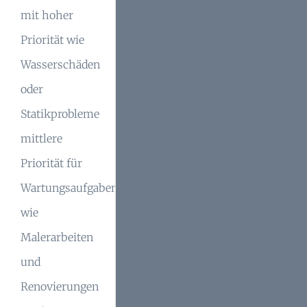
mit hoher
Priorität wie
Wasserschäden
oder
Statikprobleme
mittlere
Priorität für
Wartungsaufgaben
wie
Malerarbeiten
und
Renovierungen