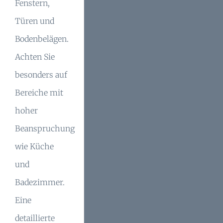
Fenstern,
Türen und
Bodenbelägen.
Achten Sie
besonders auf
Bereiche mit
hoher
Beanspruchung
wie Küche
und
Badezimmer.
Eine
detaillierte