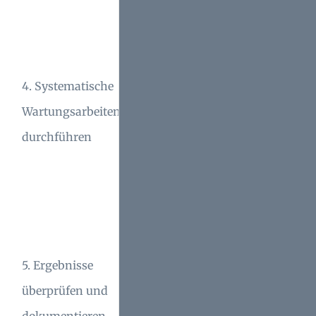
Dokumentieren Sie alle
durchgeführten
Wartungsmaßnahmen
4. Systematische
regelmäßig, um den
Wartungsarbeiten
Zustandsbericht
durchführen
transparent und
nachvollziehbar zu
halten.
Erstellen Sie eine
professionelle
5. Ergebnisse
Wartungsdokumentation,
überprüfen und
um alle durchgeführten