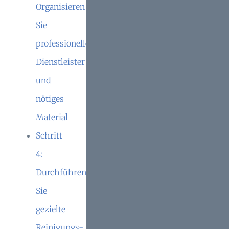
Organisieren
Sie
professionelle
Dienstleister
und
nötiges
Material
Schritt
4:
Durchführen
Sie
gezielte
Reinigungs-