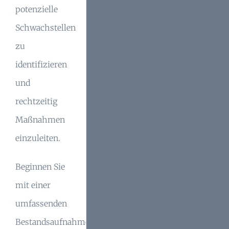
potenzielle
Schwachstellen
zu
identifizieren
und
rechtzeitig
Maßnahmen
einzuleiten.
Beginnen Sie
mit einer
umfassenden
Bestandsaufnahme