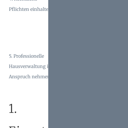
Pflichten einhalten
vor Haftungsrisiken und
rechtlichen
Konsequenzen.
Eine kompetente
Hausverwaltung
5. Professionelle
erleichtert das
Hausverwaltung in
Management Ihrer
Anspruch nehmen
Immobilie und reduziert
Risiken erheblich.
1.