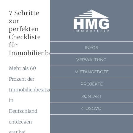
Zum
Zeige
7 Schritte
Inhalt
grösseres
zur
springen
Bild
perfekten
Checkliste
für
INFOS
Immobilienbesitzer
VERWALTUNG
Mehr als 60
MIETANGEBOTE
Prozent der
PROJEKTE
Immobilienbesitzer
KONTAKT
in
DSGVO
Deutschland
entdecken
erst bei