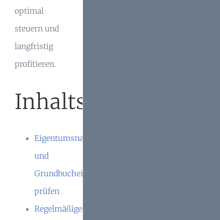
optimal
steuern und
langfristig
profitieren.
Inhaltsverzeichnis
Eigentumsnachweise
und
Grundbucheinträge
prüfen
Regelmäßige