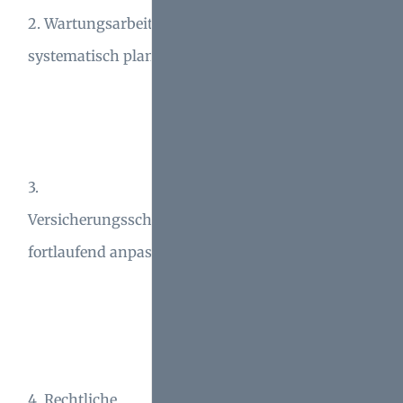
Wartungsdokumentation
2. Wartungsarbeiten
minimiert Kosten und
systematisch planen
erhält langfristig den
Wert Ihrer Immobilie.
Jährliche
Überprüfungen Ihrer
3.
Versicherungsverträge
Versicherungsschutz
sichern optimalen
fortlaufend anpassen
Schutz und minimieren
finanzielle Risiken.
Die Beachtung
gesetzlicher
4. Rechtliche
Verpflichtungen schützt