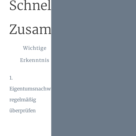
Schnelle
Zusammenfassung
Wichtige
Erklärung
Erkenntnis
Der Grundbuchauszug
1.
ist essenziell für Ihre
Eigentumsnachweise
rechtliche Sicherheit
regelmäßig
und sollte jährlich
überprüfen
kontrolliert werden.
Eine detaillierte