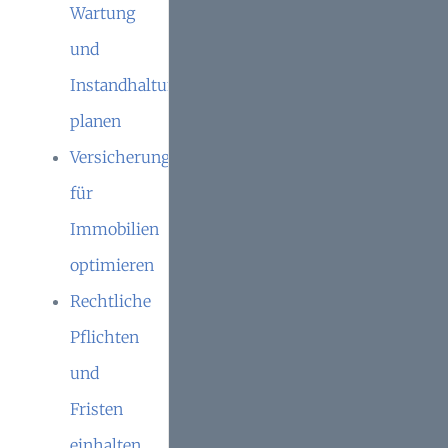
Wartung
und
Instandhaltung
planen
Versicherungsschutz
für
Immobilien
optimieren
Rechtliche
Pflichten
und
Fristen
einhalten