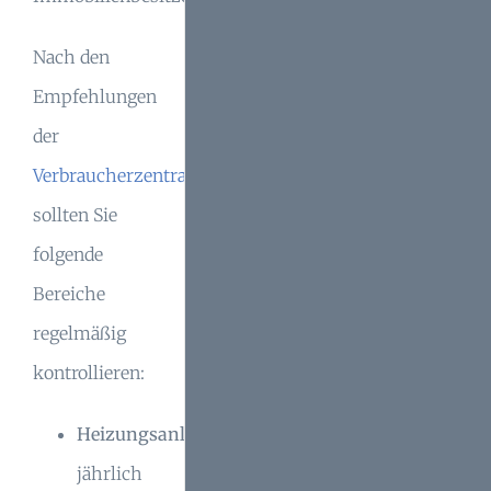
Nach den
Empfehlungen
der
Verbraucherzentrale
sollten Sie
folgende
Bereiche
regelmäßig
kontrollieren:
Heizungsanlagen
jährlich