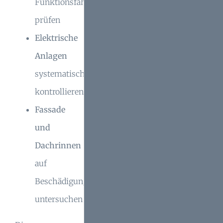
Funktionsfähigkeit
prüfen
Elektrische
Anlagen
systematisch
kontrollieren
Fassade
und
Dachrinnen
auf
Beschädigungen
untersuchen