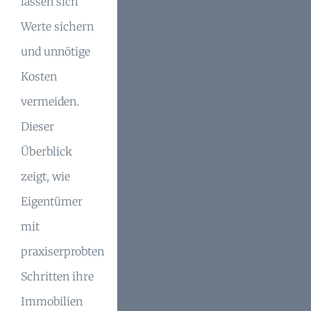
lassen sich
Werte sichern
und unnötige
Kosten
vermeiden.
Dieser
Überblick
zeigt, wie
Eigentümer
mit
praxiserprobten
Schritten ihre
Immobilien