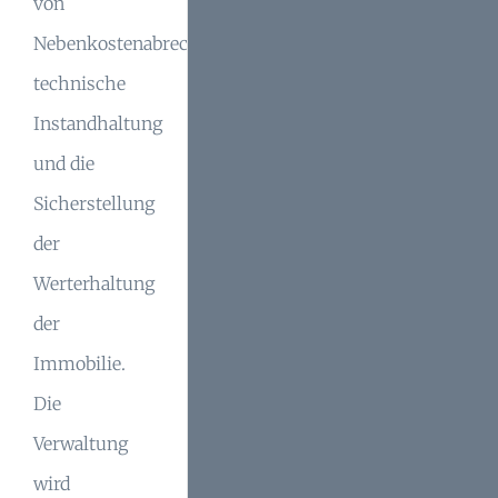
von
Nebenkostenabrechnungen,
technische
Instandhaltung
und die
Sicherstellung
der
Werterhaltung
der
Immobilie.
Die
Verwaltung
wird