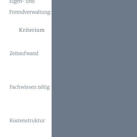
Eigen- und
Fremdverwaltung:
Kriterium
Eigenverwaltung
Fremdverwa
Gering,
Sehr hoch, alles in
Zeitaufwand
professionelle
Eigenregie
Entlastung
Umfangreiche
Fachexpertise 
Fachwissen nötig
Kenntnisse
durch Verwalte
erforderlich
gestellt
Klare, planbare
Potenziell günstiger,
Kostenstruktur
Gebühren und
aber risikoreicher
Zusatzleistun