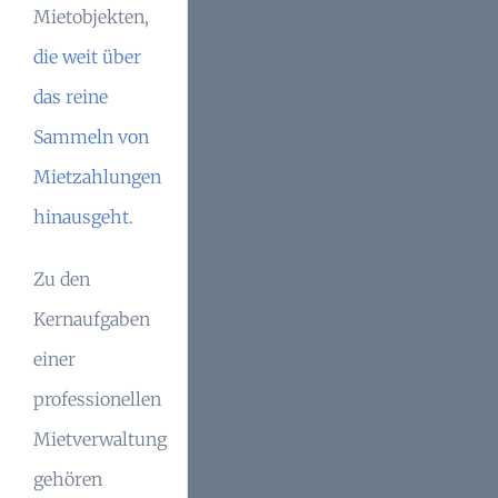
Mietobjekten,
die weit über
das reine
Sammeln von
Mietzahlungen
hinausgeht
.
Zu den
Kernaufgaben
einer
professionellen
Mietverwaltung
gehören