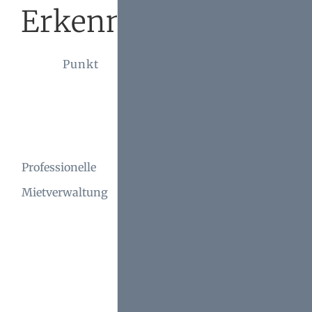
Erkenntnisse
Punkt
Details
Entlastet
Eigentümer von
zeitintensiven
Professionelle
Aufgaben und
Mietverwaltung
optimiert
Renditen durch
effiziente
Verwaltung.
Die Wahl