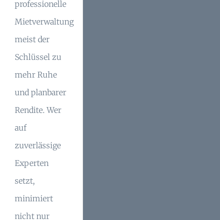
professionelle
Mietverwaltung
meist der
Schlüssel zu
mehr Ruhe
und planbarer
Rendite. Wer
auf
zuverlässige
Experten
setzt,
minimiert
nicht nur