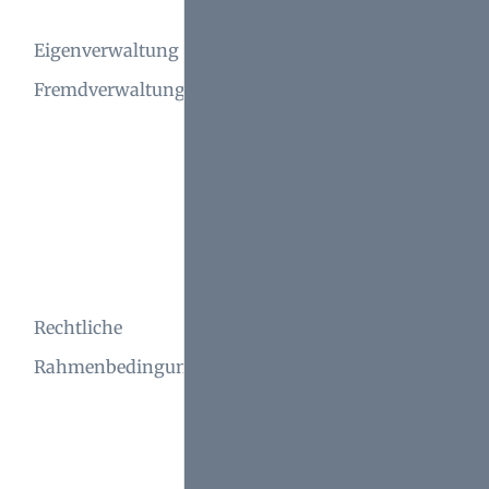
zwischen diesen
Eigenverwaltung vs.
Modellen hängt
Fremdverwaltung
von Faktoren wie
Ressourcen und
Fachwissen ab.
Mietverwalter
müssen
gesetzliche
Rechtliche
Vorschriften
Rahmenbedingungen
genau einhalten,
um rechtliche
Risiken zu
minimieren.