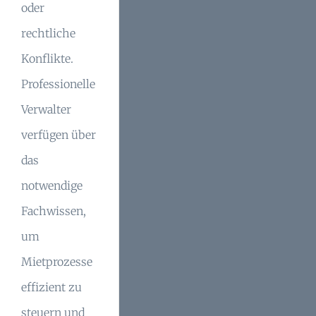
oder
rechtliche
Konflikte.
Professionelle
Verwalter
verfügen über
das
notwendige
Fachwissen,
um
Mietprozesse
effizient zu
steuern und