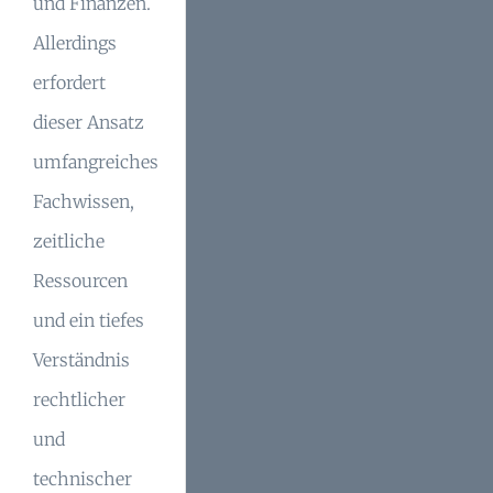
und Finanzen.
Allerdings
erfordert
dieser Ansatz
umfangreiches
Fachwissen,
zeitliche
Ressourcen
und ein tiefes
Verständnis
rechtlicher
und
technischer