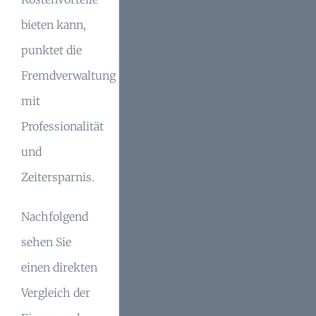
bieten kann,
punktet die
Fremdverwaltung
mit
Professionalität
und
Zeitersparnis.
Nachfolgend
sehen Sie
einen direkten
Vergleich der