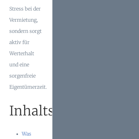
Stress bei der
Vermietung,
sondern sorgt
aktiv für
Werterhalt
und eine
sorgenfreie
Eigentümerzeit.
Inhaltsverzeichnis
Was