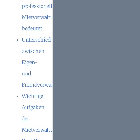
professionelle
Mietverwaltung
bedeutet
Unterschied
zwischen
Eigen-
und
Fremdverwaltung
Wichtige
Aufgaben
der
Mietverwaltung