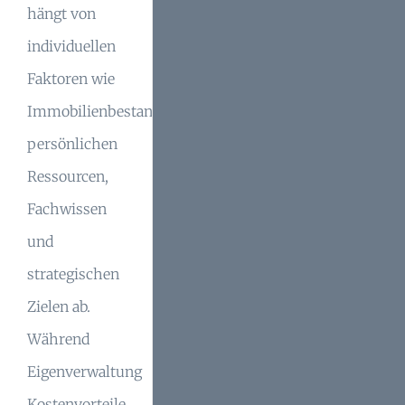
hängt von
individuellen
Faktoren wie
Immobilienbestand,
persönlichen
Ressourcen,
Fachwissen
und
strategischen
Zielen ab.
Während
Eigenverwaltung
Kostenvorteile