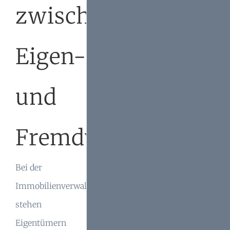
zwischen
Eigen-
und
Fremdverwaltung
Bei der
Immobilienverwaltung
stehen
Eigentümern