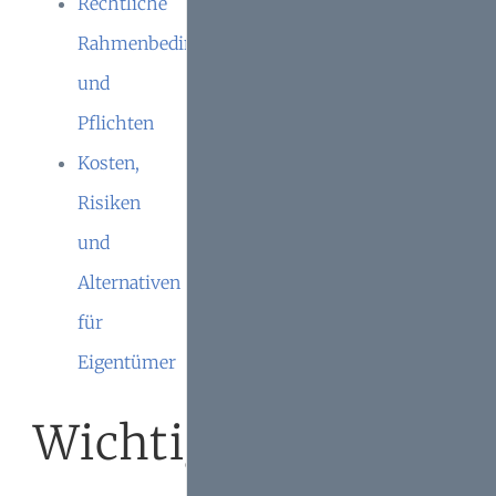
Rechtliche
Rahmenbedingungen
und
Pflichten
Kosten,
Risiken
und
Alternativen
für
Eigentümer
Wichtige